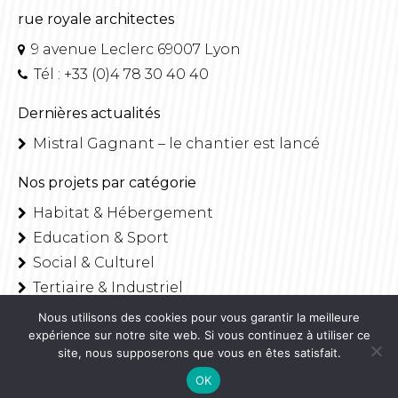
rue royale architectes
9 avenue Leclerc 69007 Lyon
Tél : +33 (0)4 78 30 40 40
Dernières actualités
Mistral Gagnant – le chantier est lancé
Nos projets par catégorie
Habitat & Hébergement
Education & Sport
Social & Culturel
Tertiaire & Industriel
Intérieurs & Design
Nous utilisons des cookies pour vous garantir la meilleure
expérience sur notre site web. Si vous continuez à utiliser ce
site, nous supposerons que vous en êtes satisfait.
© rue royale architectes - 2018 • Tous droits réservés •
Mentions
OK
légales