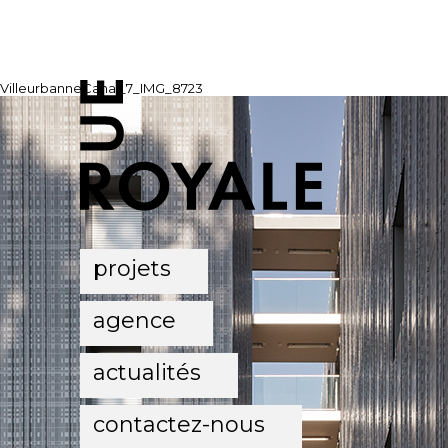
VilleurbanneCanal_7_IMG_8723
projets
agence
actualités
contactez-nous