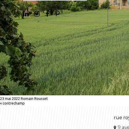
23 mai 2022
Romain Rousset
«
contrechamp
rue ro
9 av