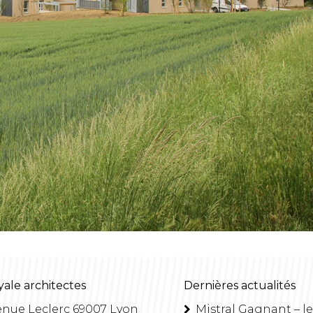
yale architectes
Dernières actualités
enue Leclerc 69007 Lyon
Mistral Gagnant – le