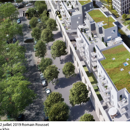
2 juillet 2019
Romain Rousset
«
kbis