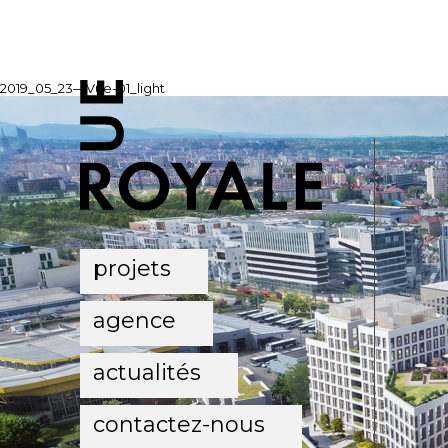
2019_05_23—Vue-01_light
projets
agence
actualités
contactez-nous