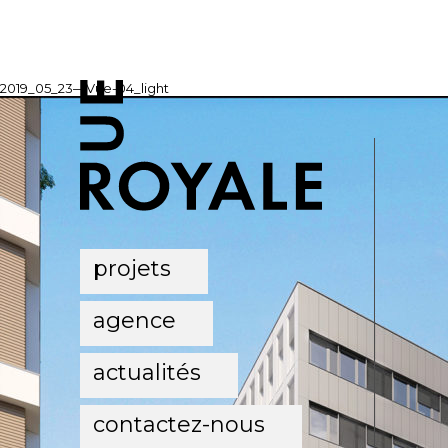
2019_05_23—Vue-04_light
projets
agence
actualités
contactez-nous