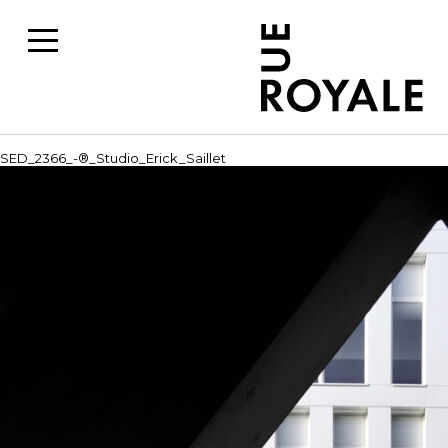
SED_2366_-®_Studio_Erick_Saillet