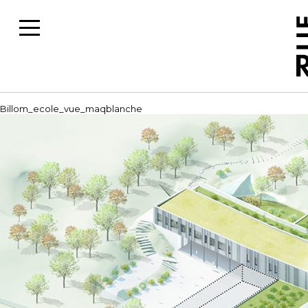
Billom_ecole_vue_maqblanche