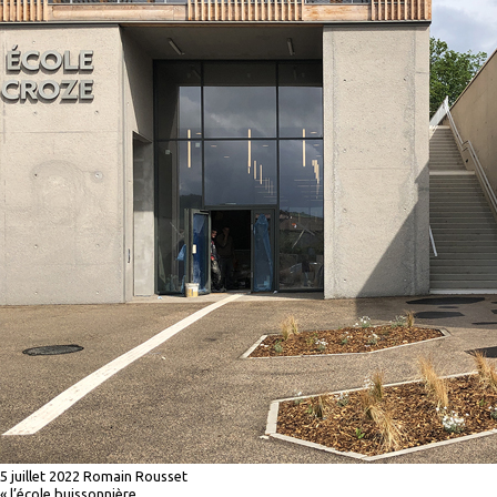
5 juillet 2022
Romain Rousset
«
l’école buissonnière