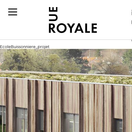
EcoleBuissonniere_projet