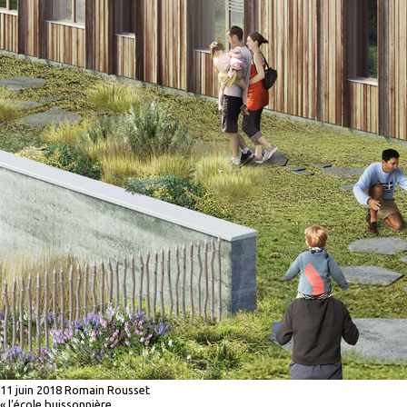
11 juin 2018
Romain Rousset
«
l’école buissonnière