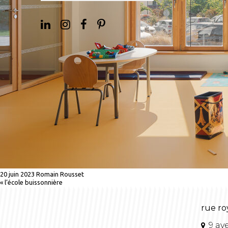
20 juin 2023
Romain Rousset
«
l’école buissonnière
rue ro
9 av