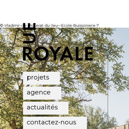
©-Vladimir-de-Mollerat-du-Jeu—Ecole-Buissoniere-7
projets
agence
actualités
contactez-nous