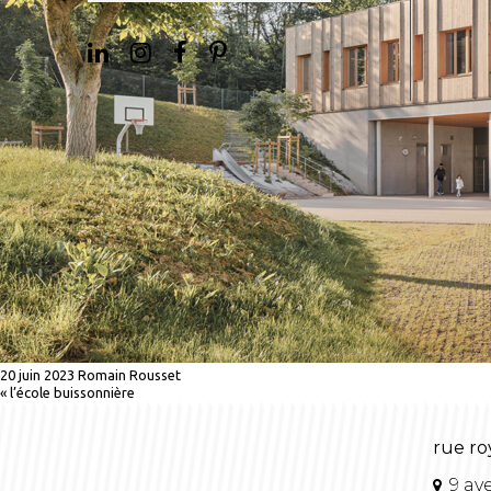
20 juin 2023
Romain Rousset
«
l’école buissonnière
rue ro
9 av